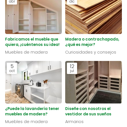
abr
dic
Fabricamos el mueble que
Madera o contrachapado,
quiera, ¡cuéntenos su idea!
¿qué es mejor?
Muebles de madera
Curiosidades y consejos
5
12
oct
jul
¿Puede la lavandería tener
Diseñe con nosotros el
muebles de madera?
vestidor de sus sueños
Muebles de madera
Armarios